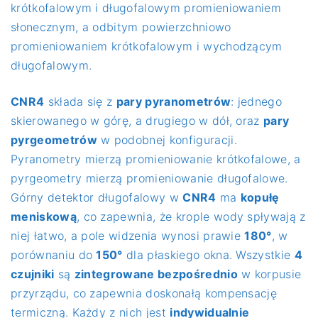
krótkofalowym i długofalowym promieniowaniem
słonecznym, a odbitym powierzchniowo
promieniowaniem krótkofalowym i wychodzącym
długofalowym.
CNR4
składa się z
pary pyranometrów
: jednego
skierowanego w górę, a drugiego w dół, oraz
pary
pyrgeometrów
w podobnej konfiguracji.
Pyranometry mierzą promieniowanie krótkofalowe, a
pyrgeometry mierzą promieniowanie długofalowe.
Górny detektor długofalowy w
CNR4
ma
kopułę
meniskową
, co zapewnia, że krople wody spływają z
niej łatwo, a pole widzenia wynosi prawie
180°
, w
porównaniu do
150°
dla płaskiego okna. Wszystkie
4
czujniki
są
zintegrowane bezpośrednio
w korpusie
przyrządu, co zapewnia doskonałą kompensację
termiczną. Każdy z nich jest
indywidualnie