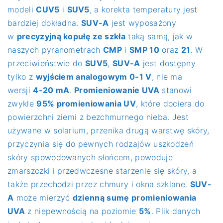
modeli
CUV5
i
SUV5
, a korekta temperatury jest
bardziej dokładna.
SUV-A
jest wyposażony
w
precyzyjną kopułę ze szkła
taką samą, jak w
naszych pyranometrach
CMP
i
SMP 10
oraz
21
. W
przeciwieństwie do
SUV5
,
SUV-A
jest dostępny
tylko z
wyjściem analogowym 0-1 V
; nie ma
wersji
4-20 mA
.
Promieniowanie UVA
stanowi
zwykle
95% promieniowania UV
, które dociera do
powierzchni ziemi z bezchmurnego nieba. Jest
używane w solarium, przenika drugą warstwę skóry,
przyczynia się do pewnych rodzajów uszkodzeń
skóry spowodowanych słońcem, powoduje
zmarszczki i przedwczesne starzenie się skóry, a
także przechodzi przez chmury i okna szklane.
SUV-
A
może mierzyć
dzienną sumę promieniowania
UVA
z niepewnością na poziomie
5%
. Plik danych