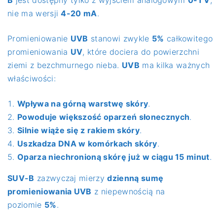
B
jest dostępny tylko z wyjściem analogowym
0-1 V
;
nie ma wersji
4-20 mA
.
Promieniowanie
UVB
stanowi zwykle
5%
całkowitego
promieniowania
UV
, które dociera do powierzchni
ziemi z bezchmurnego nieba.
UVB
ma kilka ważnych
właściwości:
Wpływa na górną warstwę skóry
.
Powoduje większość oparzeń słonecznych
.
Silnie wiąże się z rakiem skóry
.
Uszkadza DNA w komórkach skóry
.
Oparza niechronioną skórę już w ciągu 15 minut
.
SUV-B
zazwyczaj mierzy
dzienną sumę
promieniowania UVB
z niepewnością na
poziomie
5%
.