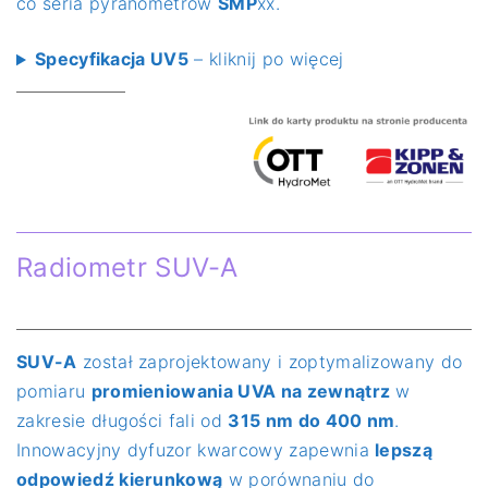
co seria pyranometrów
SMP
xx.
Specyfikacja UV5
– kliknij po więcej
Radiometr SUV-A
SUV-A
został zaprojektowany i zoptymalizowany do
pomiaru
promieniowania UVA na zewnątrz
w
zakresie długości fali od
315 nm do 400 nm
.
Innowacyjny dyfuzor kwarcowy zapewnia
lepszą
odpowiedź kierunkową
w porównaniu do