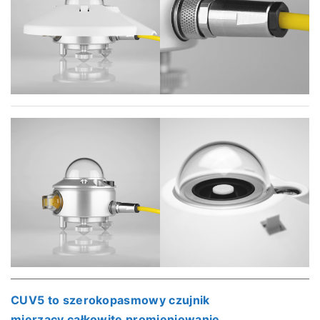
CUV5
to szerokopasmowy czujnik
mierzący
całkowite promieniowanie