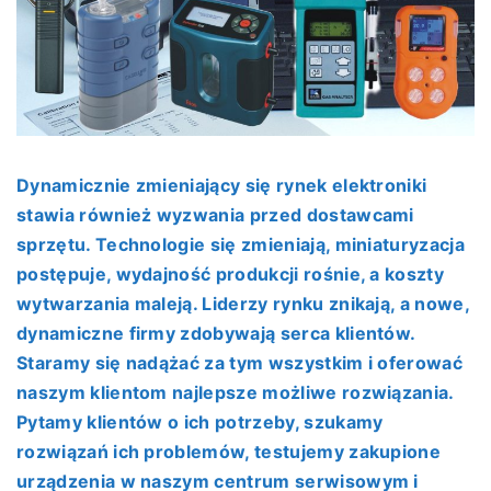
Dynamicznie zmieniający się rynek elektroniki
stawia również wyzwania przed dostawcami
sprzętu. Technologie się zmieniają, miniaturyzacja
postępuje, wydajność produkcji rośnie, a koszty
wytwarzania maleją. Liderzy rynku znikają, a nowe,
dynamiczne firmy zdobywają serca klientów.
Staramy się nadążać za tym wszystkim i oferować
naszym klientom najlepsze możliwe rozwiązania.
Pytamy klientów o ich potrzeby, szukamy
rozwiązań ich problemów, testujemy zakupione
urządzenia w naszym centrum serwisowym i