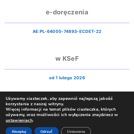
e-doręczenia
AE:PL-64005-74893-ECDET-22
w KSeF
od 1 lutego 2026
Używamy ciasteczek, aby zapewnić najlepszą jakość
korzystania z naszej witryny.
Więcej informacji na temat plików ciasteczka, których
używamy, oraz możliwości ich wyłączenia znajdziesz w
.
ustawieniach
©
2026
- All rights reserved
Akceptuj
Odrzuć
Ustawienia