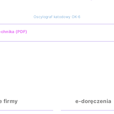
Oscylograf katodowy OK-6
echnika (PDF)
e firmy
e-doręczenia