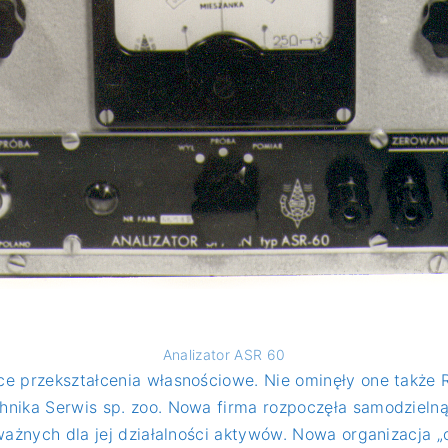
Analizator ASR 60
 przekształcenia własnościowe. Nie ominęły one także Rad
nika Serwis sp. zoo. Nowa firma rozpoczęła samodzielną 
ażnych dla jej działalności aktywów. Nowa organizacja „od