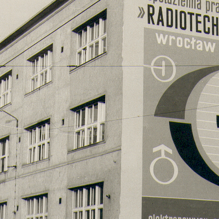
Pyrheliometry
Przyrządy
pomiarowe SENSIT
Systemy śledzenia
Słońca (Sun
Urządzenia
trackery)
Bran+Luebbe
Albedometry
Analizatory LAND
Czujniki
promieniowania UV-
A, UV-B, UV-E
Net Radiometry /
Bilansomierze