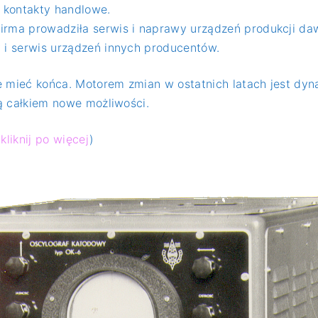
z kontakty handlowe.
firma prowadziła serwis i naprawy urządzeń produkcji da
y i serwis urządzeń innych producentów.
e mieć końca. Motorem zmian w ostatnich latach jest dyna
ką całkiem nowe możliwości.
–
kliknij po więcej
)