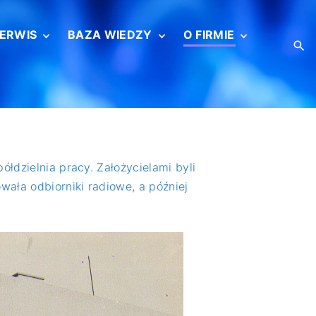
ERWIS
BAZA WIEDZY
O FIRMIE
Informacje o
Sprawdzenie
Radiotechnika
serwisie
miernika –
Serwis
podstawowe
Historia
pojęcia
Radiotechniki
Czujnik gazu
Zostaw opinię
Kalibracja czujnika
gazu
ółdzielnia pracy. Założycielami byli
Legalizacja
powtórna
wała odbiorniki radiowe, a później
ISO/IEC 17025
Katalogi
Broszury