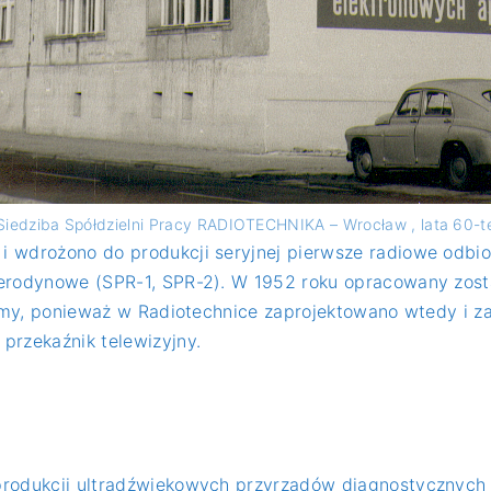
Siedziba Spółdzielni Pracy RADIOTECHNIKA – Wrocław , lata 60-t
 wdrożono do produkcji seryjnej pierwsze radiowe odbio
terodynowe (SPR-1, SPR-2). W 1952 roku opracowany zost
firmy, ponieważ w Radiotechnice zaprojektowano wtedy i z
przekaźnik telewizyjny.
rodukcji ultradźwiękowych przyrządów diagnostycznych t