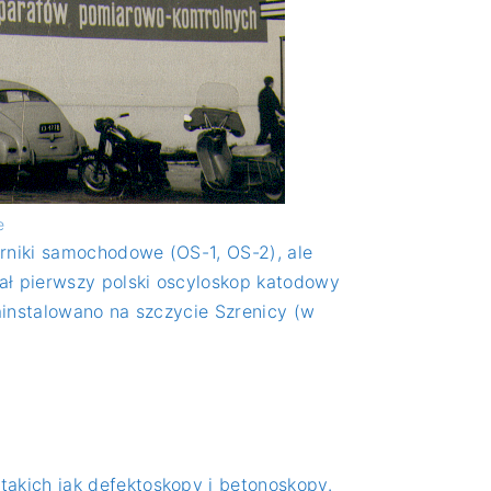
e
rniki samochodowe (OS-1, OS-2), ale
ał pierwszy polski oscyloskop katodowy
ainstalowano na szczycie Szrenicy (w
akich jak defektoskopy i betonoskopy.